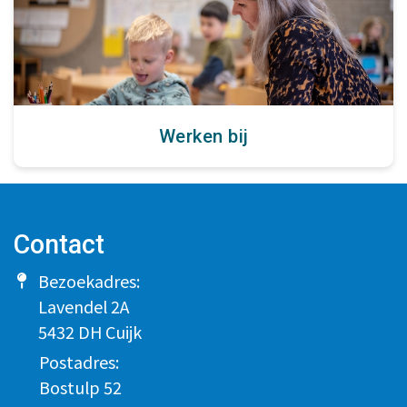
Werken bij
Contact
Bezoekadres:
Lavendel 2A
5432 DH Cuijk
Postadres:
Bostulp 52