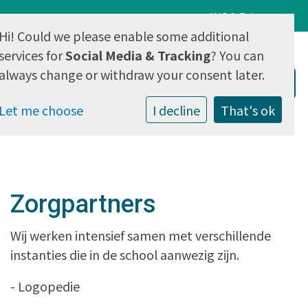
AVG & Privacy
Hi! Could we please enable some additional
services for
Social Media & Tracking
? You can
always change or withdraw your consent later.
Let me choose
I decline
That's ok
Zorgpartners
Wij werken intensief samen met verschillende
instanties die in de school aanwezig zijn.
- Logopedie